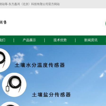
测站等-东方鑫鸿（北京）科技有限公司官方网站
我们
产品展示
技术优势
新闻资讯
简介
技术优势
公司新闻
文化
服务流程
行业新闻
技术支持
东方鑫鸿（北京）科技有限公司主要经营：
监测设备
植物生理生态监测设备
智慧水质监测
自动气象仪器、水文仪器、水质自动监测仪
器、农业土壤墒情监测仪器、水位雨量监测
仪器、植物病虫害防治仪器、植物生理测量
仪器、食品安全检测仪器、实验室仪器等