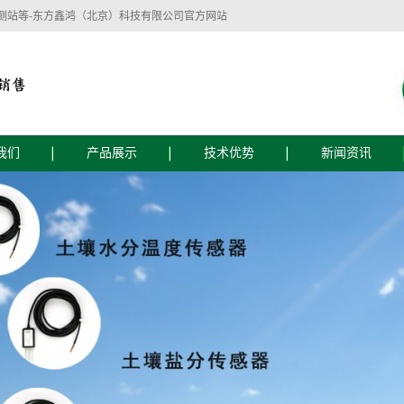
测站等-东方鑫鸿（北京）科技有限公司官方网站
我们
产品展示
技术优势
新闻资讯
简介
技术优势
公司新闻
文化
服务流程
行业新闻
技术支持
东方鑫鸿（北京）科技有限公司主要经营：
监测设备
植物生理生态监测设备
智慧水质监测
自动气象仪器、水文仪器、水质自动监测仪
器、农业土壤墒情监测仪器、水位雨量监测
仪器、植物病虫害防治仪器、植物生理测量
仪器、食品安全检测仪器、实验室仪器等