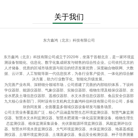
关于我们
东方鑫鸿（北京）科技有限公司
东方鑫鸿（北京）科技有限公司成立于2020年，坐落于首都北京，是一家环境监
测设备智能化、信息化、数字化集成研发与销售的综合性企业。公司依托北京的
人才储备、优质的区域市场资源与前沿的经济发展优势，深度融合物联网、大数
据、云计算、人工智能等新一代信息技术，为各行业客户提供、一体化的综合解
决方案，助力行业数字化、智能化升级发展。
为完善产业布局、深耕细分领域市场，公司搭建了完善的内部组织体系，下设科
学仪器部、能源仪器部、气象仪器部、实验仪器部、植物生理及植保仪器部、农
业水肥及土壤信息仪器部、遥感仪器部、水文水质信息仪器部、食品安全仪器部
九大核心业务部门，同时设有分支机构北京鑫鸿科信科技有限公司分公司，多板
块协同发展，全面覆盖多领域仪器设备研发与服务场景。
公司主营业务覆盖面广泛，核心产品涵盖智慧生态环境监测仪器、智慧气象监测
仪器、智慧水文水利监测仪器、智慧水肥灌溉一体化温室测量设备、植物生理生
态监测仪器、植保监测采集设备、光伏新能源环境监测仪器、风能监测评估仪
器、智慧水环境水质监测仪器、大气环境监测仪器、水保监测仪器、地基遥感监
测仪器、土壤环境监测仪器、土壤蒸渗仪器、食品安全检测仪器、种子培养测量