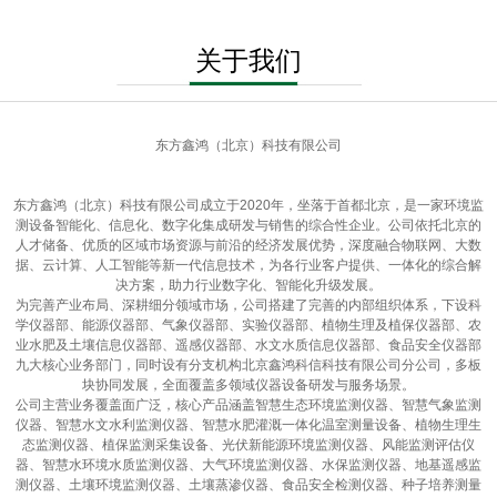
关于我们
东方鑫鸿（北京）科技有限公司
东方鑫鸿（北京）科技有限公司成立于2020年，坐落于首都北京，是一家环境监
测设备智能化、信息化、数字化集成研发与销售的综合性企业。公司依托北京的
人才储备、优质的区域市场资源与前沿的经济发展优势，深度融合物联网、大数
据、云计算、人工智能等新一代信息技术，为各行业客户提供、一体化的综合解
决方案，助力行业数字化、智能化升级发展。
为完善产业布局、深耕细分领域市场，公司搭建了完善的内部组织体系，下设科
学仪器部、能源仪器部、气象仪器部、实验仪器部、植物生理及植保仪器部、农
业水肥及土壤信息仪器部、遥感仪器部、水文水质信息仪器部、食品安全仪器部
九大核心业务部门，同时设有分支机构北京鑫鸿科信科技有限公司分公司，多板
块协同发展，全面覆盖多领域仪器设备研发与服务场景。
公司主营业务覆盖面广泛，核心产品涵盖智慧生态环境监测仪器、智慧气象监测
仪器、智慧水文水利监测仪器、智慧水肥灌溉一体化温室测量设备、植物生理生
态监测仪器、植保监测采集设备、光伏新能源环境监测仪器、风能监测评估仪
器、智慧水环境水质监测仪器、大气环境监测仪器、水保监测仪器、地基遥感监
测仪器、土壤环境监测仪器、土壤蒸渗仪器、食品安全检测仪器、种子培养测量