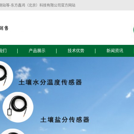
测站等-东方鑫鸿（北京）科技有限公司官方网站
我们
产品展示
技术优势
新闻资讯
简介
技术优势
公司新闻
文化
服务流程
行业新闻
技术支持
东方鑫鸿（北京）科技有限公司主要经营：
监测设备
植物生理生态监测设备
智慧水质监测
自动气象仪器、水文仪器、水质自动监测仪
器、农业土壤墒情监测仪器、水位雨量监测
仪器、植物病虫害防治仪器、植物生理测量
仪器、食品安全检测仪器、实验室仪器等