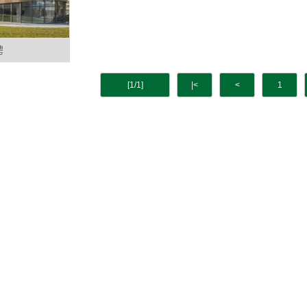
聘
[1/1]
|<
<
1