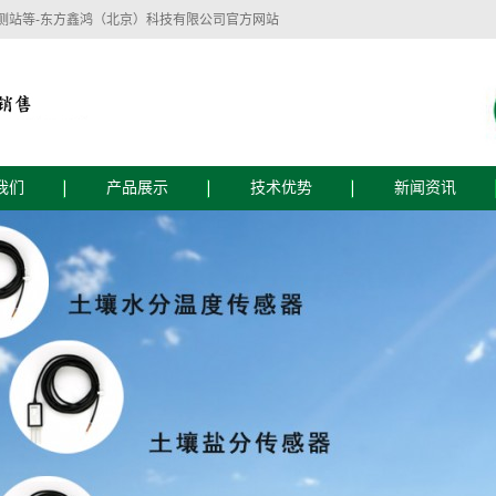
测站等-东方鑫鸿（北京）科技有限公司官方网站
我们
产品展示
技术优势
新闻资讯
简介
技术优势
公司新闻
文化
服务流程
行业新闻
技术支持
东方鑫鸿（北京）科技有限公司主要经营：
监测设备
植物生理生态监测设备
智慧水质监测
自动气象仪器、水文仪器、水质自动监测仪
器、农业土壤墒情监测仪器、水位雨量监测
仪器、植物病虫害防治仪器、植物生理测量
仪器、食品安全检测仪器、实验室仪器等