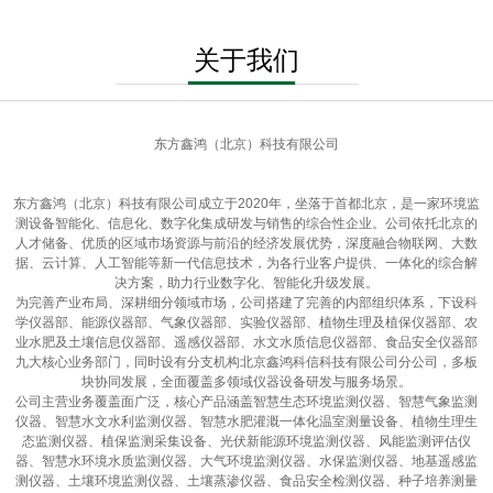
关于我们
东方鑫鸿（北京）科技有限公司
东方鑫鸿（北京）科技有限公司成立于2020年，坐落于首都北京，是一家环境监
测设备智能化、信息化、数字化集成研发与销售的综合性企业。公司依托北京的
人才储备、优质的区域市场资源与前沿的经济发展优势，深度融合物联网、大数
据、云计算、人工智能等新一代信息技术，为各行业客户提供、一体化的综合解
决方案，助力行业数字化、智能化升级发展。
为完善产业布局、深耕细分领域市场，公司搭建了完善的内部组织体系，下设科
学仪器部、能源仪器部、气象仪器部、实验仪器部、植物生理及植保仪器部、农
业水肥及土壤信息仪器部、遥感仪器部、水文水质信息仪器部、食品安全仪器部
九大核心业务部门，同时设有分支机构北京鑫鸿科信科技有限公司分公司，多板
块协同发展，全面覆盖多领域仪器设备研发与服务场景。
公司主营业务覆盖面广泛，核心产品涵盖智慧生态环境监测仪器、智慧气象监测
仪器、智慧水文水利监测仪器、智慧水肥灌溉一体化温室测量设备、植物生理生
态监测仪器、植保监测采集设备、光伏新能源环境监测仪器、风能监测评估仪
器、智慧水环境水质监测仪器、大气环境监测仪器、水保监测仪器、地基遥感监
测仪器、土壤环境监测仪器、土壤蒸渗仪器、食品安全检测仪器、种子培养测量