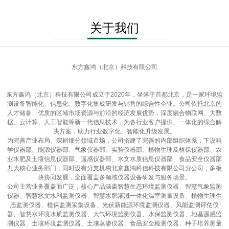
关于我们
东方鑫鸿（北京）科技有限公司
东方鑫鸿（北京）科技有限公司成立于2020年，坐落于首都北京，是一家环境监
测设备智能化、信息化、数字化集成研发与销售的综合性企业。公司依托北京的
人才储备、优质的区域市场资源与前沿的经济发展优势，深度融合物联网、大数
据、云计算、人工智能等新一代信息技术，为各行业客户提供、一体化的综合解
决方案，助力行业数字化、智能化升级发展。
为完善产业布局、深耕细分领域市场，公司搭建了完善的内部组织体系，下设科
学仪器部、能源仪器部、气象仪器部、实验仪器部、植物生理及植保仪器部、农
业水肥及土壤信息仪器部、遥感仪器部、水文水质信息仪器部、食品安全仪器部
九大核心业务部门，同时设有分支机构北京鑫鸿科信科技有限公司分公司，多板
块协同发展，全面覆盖多领域仪器设备研发与服务场景。
公司主营业务覆盖面广泛，核心产品涵盖智慧生态环境监测仪器、智慧气象监测
仪器、智慧水文水利监测仪器、智慧水肥灌溉一体化温室测量设备、植物生理生
态监测仪器、植保监测采集设备、光伏新能源环境监测仪器、风能监测评估仪
器、智慧水环境水质监测仪器、大气环境监测仪器、水保监测仪器、地基遥感监
测仪器、土壤环境监测仪器、土壤蒸渗仪器、食品安全检测仪器、种子培养测量